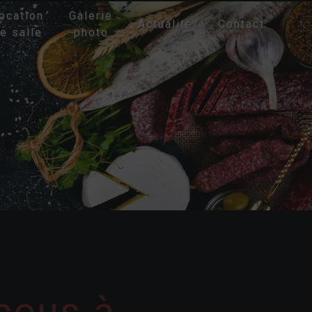
ocation
Galerie
Actualité
Contact
e salle
photo
cous à