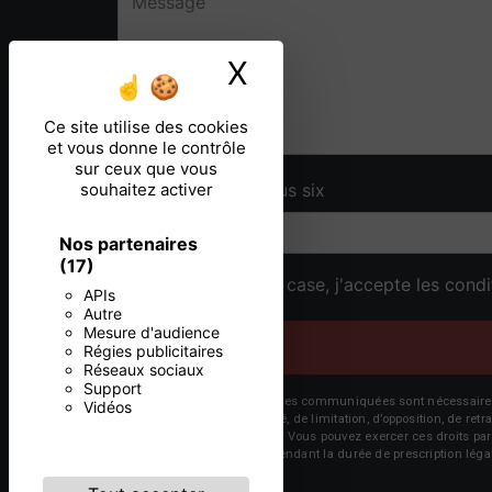
X
Masquer le ban
Ce site utilise des cookies
et vous donne le contrôle
sur ceux que vous
souhaitez activer
Combien font un plus six
Nos partenaires
(17)
En cochant cette case, j'accepte les condi
APIs
Autre
Mesure d'audience
Régies publicitaires
Réseaux sociaux
Support
** Les données personnelles communiquées sont nécessaires aux 
Vidéos
d’effacement, de portabilité, de limitation, d’opposition, de re
vos données post-mortem. Vous pouvez exercer ces droits par v
de prise de contact puis pendant la durée de prescription léga