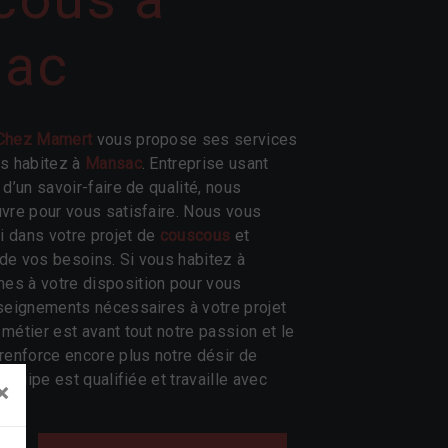
ac
Chez Mamert
vous propose ses services
us habitez à
Mansac
. Entreprise usant
d’un savoir-faire de qualité, nous
vre pour vous satisfaire. Nous vous
 dans votre projet de
couscous
et
de vos besoins. Si vous habitez à
es à votre disposition pour vous
seignements nécessaires à votre projet
 métier est avant tout notre passion et le
renforce encore plus notre désir de
 équipe est qualifiée et travaille avec
×