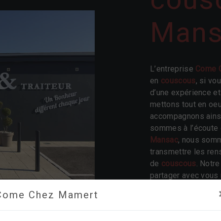
Mans
L’entreprise
Come 
en
couscous
, si vo
d’une expérience et 
mettons tout en oeu
accompagnons ainsi
sommes à l’écoute 
Mansac
, nous somm
transmettre les ren
de
couscous
. Notre
partager avec vous 
réussir. Toute notre
Come Chez Mamert
propreté et rigueur.