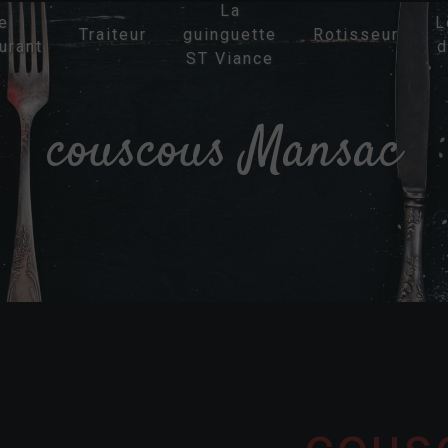
La
e
L
Traiteur
guinguette
Rotisseur
urant
d
ST Viance
couscous Mansac
cous