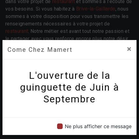
dans votre projet de
restaurant
et sommes à l’écoute de
vos besoins. Si vous habitez à
Brive-la-Gaillarde
, nous
sommes à votre disposition pour vous transmettre les
renseignements nécessaires à votre projet de
restaurant
. Notre métier est avant tout notre passion et
le partager avec vous renforce encore plus notre désir
de réussir. Toute notre équipe est qualifiée et travaille
×
Come Chez Mamert
avec propreté et rigueur.
EN SAVOIR PLUS
L'ouverture de la
guinguette de Juin à
Septembre
Contactez nous
Ne plus afficher ce message