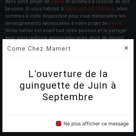
dans votre projet de
paella
et sommes à l’écoute de vos
besoins. Si vous habitez à
Malemort-sur-Corrèze
, nous
sommes à votre disposition pour vous transmettre les
renseignements nécessaires à votre projet de
paella
.
Notre métier est avant tout notre passion et le partager
avec vous renforce encore plus notre désir de réussir.
Toute notre équipe est qualifiée et travaille avec
×
Come Chez Mamert
propreté et rigueur.
EN SAVOIR PLUS
L'ouverture de la
guinguette de Juin à
Septembre
Contactez nous
Ne plus afficher ce message