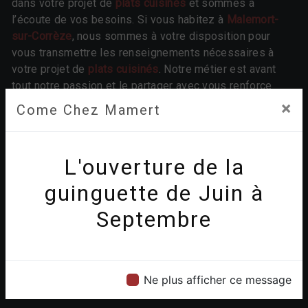
dans votre projet de
plats cuisinés
et sommes à
l’écoute de vos besoins. Si vous habitez à
Malemort-
sur-Corrèze
, nous sommes à votre disposition pour
vous transmettre les renseignements nécessaires à
votre projet de
plats cuisinés
. Notre métier est avant
tout notre passion et le partager avec vous renforce
encore plus notre désir de réussir. Toute notre équipe
×
Come Chez Mamert
est qualifiée et travaille avec propreté et rigueur.
EN SAVOIR PLUS
L'ouverture de la
guinguette de Juin à
Septembre
Contactez nous
Ne plus afficher ce message