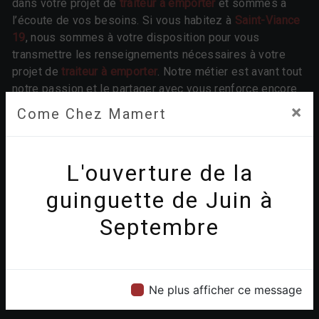
dans votre projet de
traiteur à emporter
et sommes à
l’écoute de vos besoins. Si vous habitez à
Saint-Viance
19
, nous sommes à votre disposition pour vous
transmettre les renseignements nécessaires à votre
projet de
traiteur à emporter
. Notre métier est avant tout
notre passion et le partager avec vous renforce encore
plus notre désir de réussir. Toute notre équipe est
×
Come Chez Mamert
qualifiée et travaille avec propreté et rigueur.
EN SAVOIR PLUS
L'ouverture de la
guinguette de Juin à
Septembre
Contactez nous
Ne plus afficher ce message